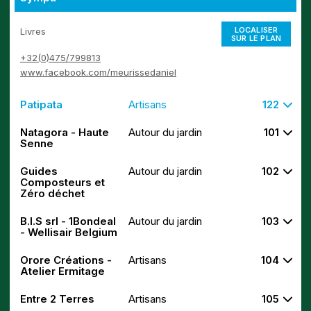
LOCALISER
Livres
SUR LE PLAN
+32(0)475/799813
www.facebook.com/meurissedaniel
Patipata
Artisans
122
Natagora - Haute
Autour du jardin
101
Senne
Guides
Autour du jardin
102
Composteurs et
Zéro déchet
B.I.S srl - 1Bondeal
Autour du jardin
103
- Wellisair Belgium
Orore Créations -
Artisans
104
Atelier Ermitage
Entre 2 Terres
Artisans
105