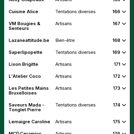
Cuisine Alice
Tentations diverses
166
VM Bougies &
Artisans
167
Senteurs
Lazaneattitude.be
Bien-être
168
Saperlipopette
Tentations diverses
169
Lixon Brigitte
Artisans
171
L'Atelier Coco
Artisans
172
Les Petites Mains
Artisans
173
Bruxelloises
Saveurs Mada -
Tentations diverses
174
Tonglet Pierre
Lemaigre Caroline
Artisans
175
MCD.Ceramics
Artisans
176