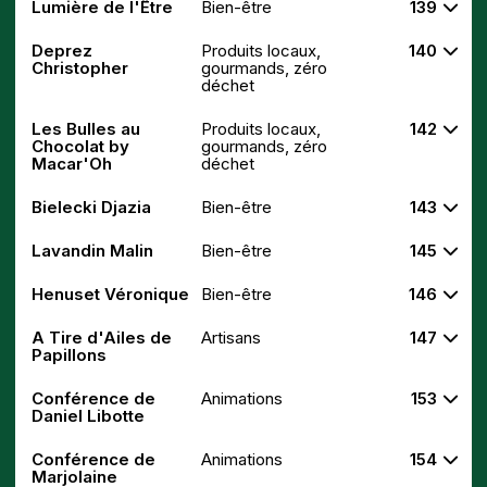
Lumière de l'Être
Bien-être
139
Deprez
Produits locaux,
140
Christopher
gourmands, zéro
déchet
Les Bulles au
Produits locaux,
142
Chocolat by
gourmands, zéro
Macar'Oh
déchet
Bielecki Djazia
Bien-être
143
Lavandin Malin
Bien-être
145
Henuset Véronique
Bien-être
146
A Tire d'Ailes de
Artisans
147
Papillons
Conférence de
Animations
153
Daniel Libotte
Conférence de
Animations
154
Marjolaine