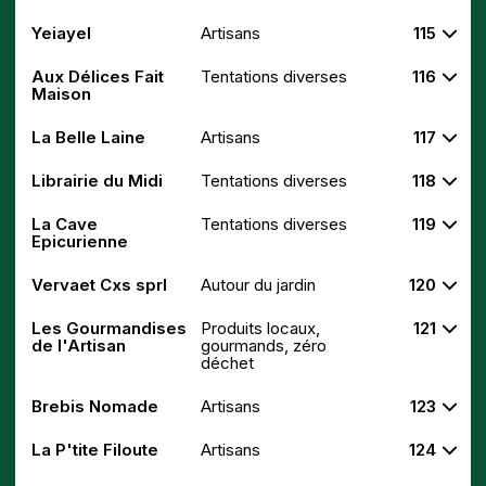
Yeiayel
Artisans
115
Aux Délices Fait
Tentations diverses
116
Maison
La Belle Laine
Artisans
117
Librairie du Midi
Tentations diverses
118
La Cave
Tentations diverses
119
Epicurienne
Vervaet Cxs sprl
Autour du jardin
120
Les Gourmandises
Produits locaux,
121
de l'Artisan
gourmands, zéro
déchet
Brebis Nomade
Artisans
123
La P'tite Filoute
Artisans
124