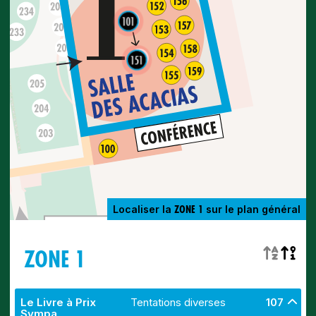
101
151
ZONE 1
Localiser la
sur le plan général
ZONE 1
Le Livre à Prix
Tentations diverses
107
Sympa