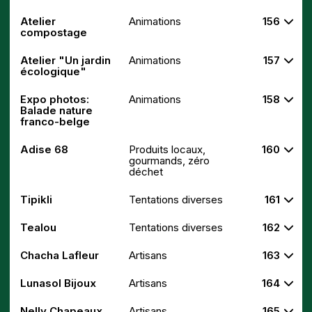
Atelier
Animations
156
compostage
Atelier "Un jardin
Animations
157
écologique"
Expo photos:
Animations
158
Balade nature
franco-belge
Adise 68
Produits locaux,
160
gourmands, zéro
déchet
Tipikli
Tentations diverses
161
Tealou
Tentations diverses
162
Chacha Lafleur
Artisans
163
Lunasol Bijoux
Artisans
164
Nelly Chapeaux
Artisans
165