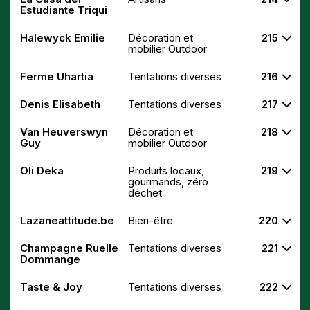
Estudiante Triqui
Halewyck Emilie
Décoration et
215
mobilier Outdoor
Ferme Uhartia
Tentations diverses
216
Denis Elisabeth
Tentations diverses
217
Van Heuverswyn
Décoration et
218
Guy
mobilier Outdoor
Oli Deka
Produits locaux,
219
gourmands, zéro
déchet
Lazaneattitude.be
Bien-être
220
Champagne Ruelle
Tentations diverses
221
Dommange
Taste & Joy
Tentations diverses
222