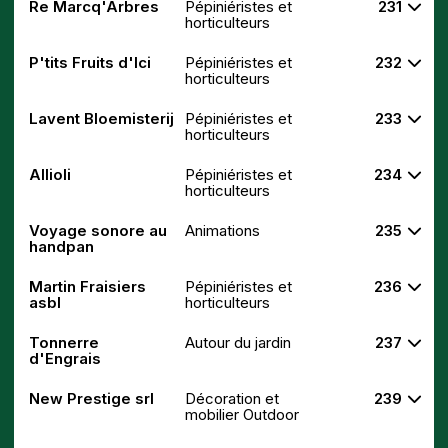
Re Marcq'Arbres
Pépiniéristes et
231
horticulteurs
P'tits Fruits d'Ici
Pépiniéristes et
232
horticulteurs
Lavent Bloemisterij
Pépiniéristes et
233
horticulteurs
Allioli
Pépiniéristes et
234
horticulteurs
Voyage sonore au
Animations
235
handpan
Martin Fraisiers
Pépiniéristes et
236
asbl
horticulteurs
Tonnerre
Autour du jardin
237
d'Engrais
New Prestige srl
Décoration et
239
mobilier Outdoor