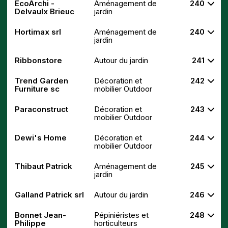
EcoArchi -
Aménagement de
240
Delvaulx Brieuc
jardin
Hortimax srl
Aménagement de
240
jardin
Ribbonstore
Autour du jardin
241
Trend Garden
Décoration et
242
Furniture sc
mobilier Outdoor
Paraconstruct
Décoration et
243
mobilier Outdoor
Dewi's Home
Décoration et
244
mobilier Outdoor
Thibaut Patrick
Aménagement de
245
jardin
Galland Patrick srl
Autour du jardin
246
Bonnet Jean-
Pépiniéristes et
248
Philippe
horticulteurs