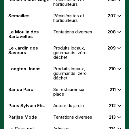
horticulteurs
Semailles
Pépiniéristes et
207
horticulteurs
Le Moulin des
Tentations diverses
208
Bartavelles
Le Jardin des
Produits locaux,
209
Saveurs
gourmands, zéro
déchet
Longton Jonas
Produits locaux,
210
gourmands, zéro
déchet
Bar du Parc
Se restaurer sur
211
place
Paris Sylvain Ets.
Autour du jardin
212
Parijse Mode
Tentations diverses
213
La Casa del
Artisans
214