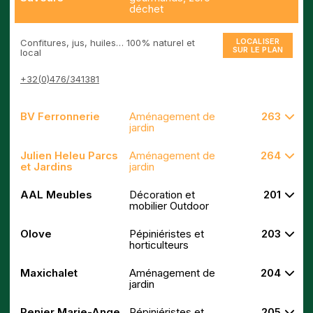
déchet
LOCALISER
Confitures, jus, huiles… 100% naturel et
SUR LE PLAN
local
+32(0)476/341381
BV Ferronnerie
Aménagement de
263
jardin
Julien Heleu Parcs
Aménagement de
264
et Jardins
jardin
AAL Meubles
Décoration et
201
mobilier Outdoor
Olove
Pépiniéristes et
203
horticulteurs
Maxichalet
Aménagement de
204
jardin
Renier Marie-Ange
Pépiniéristes et
205