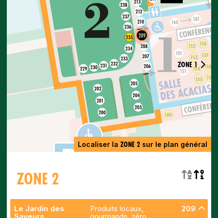
209
ZONE 1
ZONE 2
Localiser la
sur le plan général
ZONE 2
Le Jardin des
Produits locaux,
209
Saveurs
gourmands, zéro