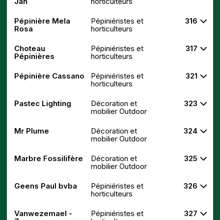
Jan
horticulteurs
Pépinière Mela
Pépiniéristes et
316
Rosa
horticulteurs
Choteau
Pépiniéristes et
317
Pépinières
horticulteurs
Pépinière Cassano
Pépiniéristes et
321
horticulteurs
Pastec Lighting
Décoration et
323
mobilier Outdoor
Mr Plume
Décoration et
324
mobilier Outdoor
Marbre Fossilifère
Décoration et
325
mobilier Outdoor
Geens Paul bvba
Pépiniéristes et
326
horticulteurs
Vanwezemael -
Pépiniéristes et
327