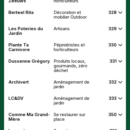
Zeeuws
horticulteurs
Berteel Rita
Décoration et
328
mobilier Outdoor
Les Poteries du
Artisans
329
Jardin
Plante Ta
Pépiniéristes et
330
Carnivore
horticulteurs
Dussenne Grégory
Produits locaux,
331
gourmands, zéro
déchet
Archivert
Aménagement de
332
jardin
LC&DV
Aménagement de
333
jardin
Comme Ma Grand-
Se restaurer sur
350
Mère
place