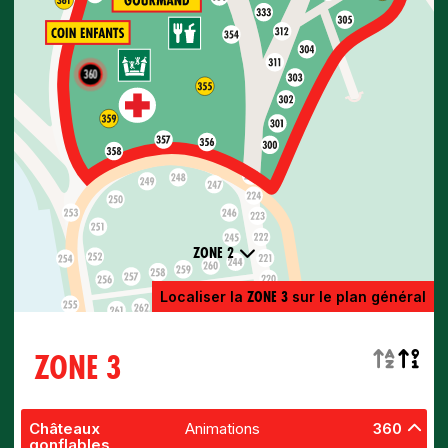
360
ZONE 2
ZONE 3
Localiser la
sur le plan général
ZONE 3
Châteaux
Animations
360
gonflables