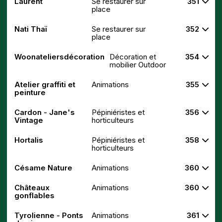
Laurent
Se restaurer sur
351
place
Nati Thaï
Se restaurer sur
352
place
Woonateliersdécoration
Décoration et
354
mobilier Outdoor
Atelier graffiti et
Animations
355
peinture
Cardon - Jane's
Pépiniéristes et
356
Vintage
horticulteurs
Hortalis
Pépiniéristes et
358
horticulteurs
Césame Nature
Animations
360
Châteaux
Animations
360
gonflables
Tyrolienne - Ponts
Animations
361