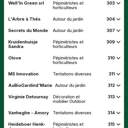
Well'In Green srl
Pépiniéristes et
303
horticulteurs
L'Arbre à Thés
Autour du jardin
304
Secrets du Monde
Autour du jardin
307
Kruidenhuisje
Pépiniéristes et
309
Sandra
horticulteurs
Olove
Pépiniéristes et
310
horticulteurs
MS Innovation
Tentations diverses
311
AuBioGardind'Marie
Autour du jardin
312
Virginie Detournay
Décoration et
313
mobilier Outdoor
Vanheghe - Amory
Tentations diverses
314
Heideboer Henk-
Pépiniéristes et
315