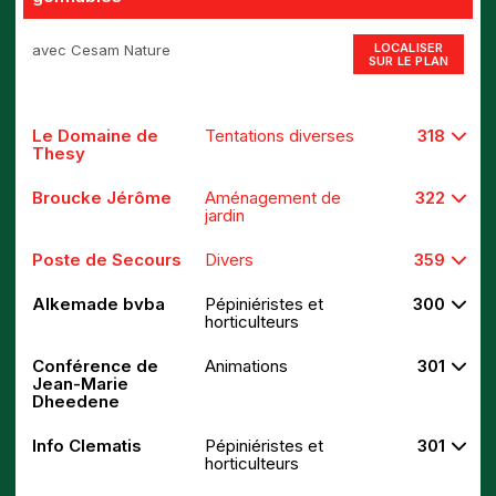
LOCALISER
avec Cesam Nature
SUR LE PLAN
Le Domaine de
Tentations diverses
318
Thesy
Broucke Jérôme
Aménagement de
322
jardin
Poste de Secours
Divers
359
Alkemade bvba
Pépiniéristes et
300
horticulteurs
Conférence de
Animations
301
Jean-Marie
Dheedene
Info Clematis
Pépiniéristes et
301
horticulteurs