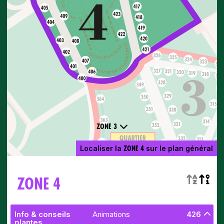
ZONE 3
ZONE 4
Localiser la
sur le plan général
ZONE 4
Info & conseils
Animations
426
plantes