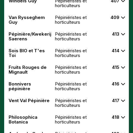
Windels Guy
Pépiniéristes et
407
horticulteurs
Van Rysseghem
Pépiniéristes et
409
Guy
horticulteurs
Pépinière/Kwekerij
Pépiniéristes et
413
Saerens
horticulteurs
Sois BIO et T'es
Pépiniéristes et
414
Toi
horticulteurs
Fruits Rouges de
Pépiniéristes et
415
Mignault
horticulteurs
Bonnivers
Pépiniéristes et
416
pépinière
horticulteurs
Vent Val Pépinière
Pépiniéristes et
417
horticulteurs
Philosophica
Pépiniéristes et
418
Botanica
horticulteurs