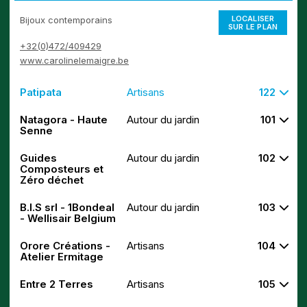
LOCALISER
Bijoux contemporains
SUR LE PLAN
+32(0)472/409429
www.carolinelemaigre.be
Patipata
Artisans
122
Natagora - Haute
Autour du jardin
101
Senne
Guides
Autour du jardin
102
Composteurs et
Zéro déchet
B.I.S srl - 1Bondeal
Autour du jardin
103
- Wellisair Belgium
Orore Créations -
Artisans
104
Atelier Ermitage
Entre 2 Terres
Artisans
105