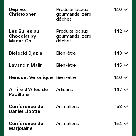
Deprez
Produits locaux,
140
Christopher
gourmands, zéro
déchet
Les Bulles au
Produits locaux,
142
Chocolat by
gourmands, zéro
Macar'Oh
déchet
Bielecki Djazia
Bien-être
143
Lavandin Malin
Bien-être
145
Henuset Véronique
Bien-être
146
A Tire d'Ailes de
Artisans
147
Papillons
Conférence de
Animations
153
Daniel Libotte
Conférence de
Animations
154
Marjolaine