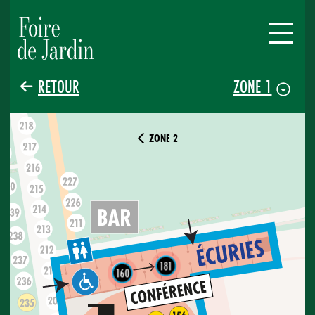
RETOUR
ZONE 1
ZONE 2
181
160