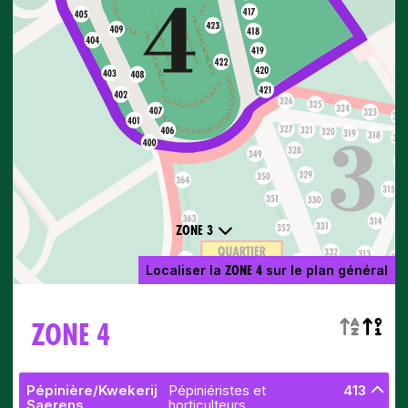
ZONE 3
ZONE 4
Localiser la
sur le plan général
ZONE 4
Pépinière/Kwekerij
Pépiniéristes et
413
Saerens
horticulteurs