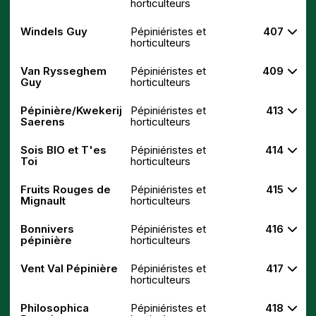
horticulteurs
Windels Guy
Pépiniéristes et
407
horticulteurs
Van Rysseghem
Pépiniéristes et
409
Guy
horticulteurs
Pépinière/Kwekerij
Pépiniéristes et
413
Saerens
horticulteurs
Sois BIO et T'es
Pépiniéristes et
414
Toi
horticulteurs
Fruits Rouges de
Pépiniéristes et
415
Mignault
horticulteurs
Bonnivers
Pépiniéristes et
416
pépinière
horticulteurs
Vent Val Pépinière
Pépiniéristes et
417
horticulteurs
Philosophica
Pépiniéristes et
418