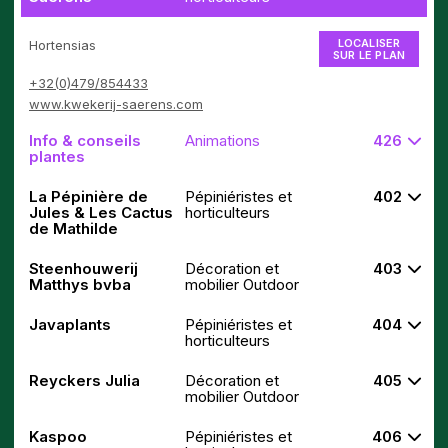
LOCALISER
Hortensias
SUR LE PLAN
+32(0)479/854433
www.kwekerij-saerens.com
Info & conseils
Animations
426
plantes
La Pépinière de
Pépiniéristes et
402
Jules & Les Cactus
horticulteurs
de Mathilde
Steenhouwerij
Décoration et
403
Matthys bvba
mobilier Outdoor
Javaplants
Pépiniéristes et
404
horticulteurs
Reyckers Julia
Décoration et
405
mobilier Outdoor
Kaspoo
Pépiniéristes et
406