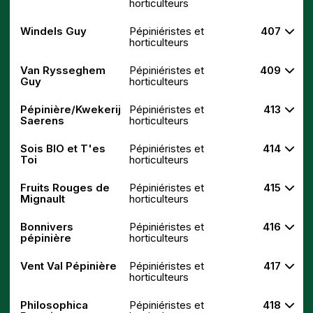
horticulteurs
Windels Guy
Pépiniéristes et
407
horticulteurs
Van Rysseghem
Pépiniéristes et
409
Guy
horticulteurs
Pépinière/Kwekerij
Pépiniéristes et
413
Saerens
horticulteurs
Sois BIO et T'es
Pépiniéristes et
414
Toi
horticulteurs
Fruits Rouges de
Pépiniéristes et
415
Mignault
horticulteurs
Bonnivers
Pépiniéristes et
416
pépinière
horticulteurs
Vent Val Pépinière
Pépiniéristes et
417
horticulteurs
Philosophica
Pépiniéristes et
418