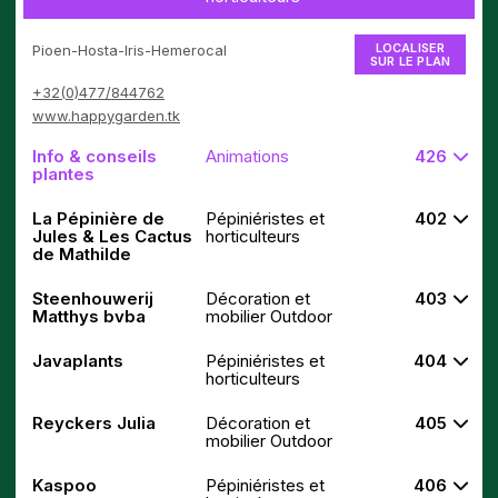
LOCALISER
Pioen-Hosta-Iris-Hemerocal
SUR LE PLAN
+32(0)477/844762
www.happygarden.tk
Info & conseils
Animations
426
plantes
La Pépinière de
Pépiniéristes et
402
Jules & Les Cactus
horticulteurs
de Mathilde
Steenhouwerij
Décoration et
403
Matthys bvba
mobilier Outdoor
Javaplants
Pépiniéristes et
404
horticulteurs
Reyckers Julia
Décoration et
405
mobilier Outdoor
Kaspoo
Pépiniéristes et
406