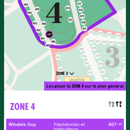
407
ZONE 3
ZONE 4
Localiser la
sur le plan général
ZONE 4
Windels Guy
Pépiniéristes et
407
horticulteurs