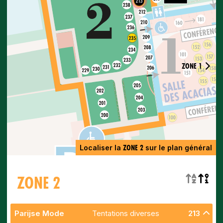
213
ZONE 1
ZONE 2
Localiser la
sur le plan général
ZONE 2
Parijse Mode
Tentations diverses
213