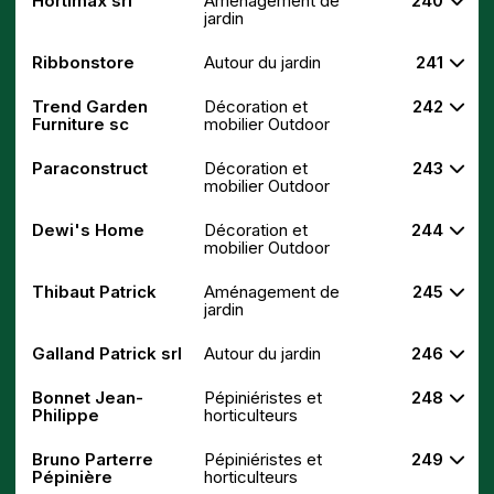
Hortimax srl
Aménagement de
240
jardin
Ribbonstore
Autour du jardin
241
Trend Garden
Décoration et
242
Furniture sc
mobilier Outdoor
Paraconstruct
Décoration et
243
mobilier Outdoor
Dewi's Home
Décoration et
244
mobilier Outdoor
Thibaut Patrick
Aménagement de
245
jardin
Galland Patrick srl
Autour du jardin
246
Bonnet Jean-
Pépiniéristes et
248
Philippe
horticulteurs
Bruno Parterre
Pépiniéristes et
249
Pépinière
horticulteurs