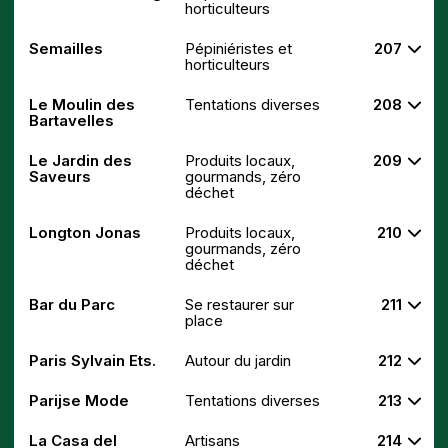
horticulteurs
Semailles
Pépiniéristes et
207
horticulteurs
Le Moulin des
Tentations diverses
208
Bartavelles
Le Jardin des
Produits locaux,
209
Saveurs
gourmands, zéro
déchet
Longton Jonas
Produits locaux,
210
gourmands, zéro
déchet
Bar du Parc
Se restaurer sur
211
place
Paris Sylvain Ets.
Autour du jardin
212
Parijse Mode
Tentations diverses
213
La Casa del
Artisans
214