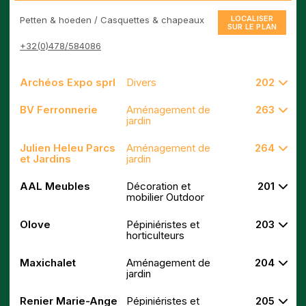
LOCALISER
Petten & hoeden / Casquettes & chapeaux
SUR LE PLAN
+32(0)478/584086
Archéos Expo sprl
Divers
202
BV Ferronnerie
Aménagement de
263
jardin
Julien Heleu Parcs
Aménagement de
264
et Jardins
jardin
AAL Meubles
Décoration et
201
mobilier Outdoor
Olove
Pépiniéristes et
203
horticulteurs
Maxichalet
Aménagement de
204
jardin
Renier Marie-Ange
Pépiniéristes et
205