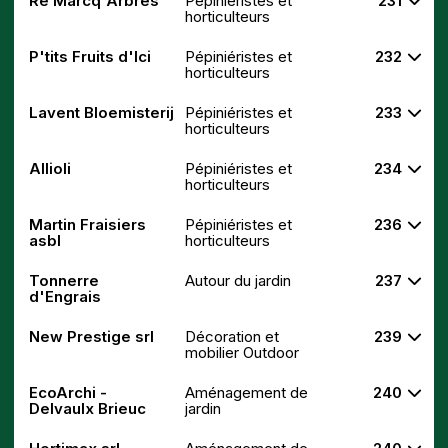
Re Marcq'Arbres
Pépiniéristes et
231
horticulteurs
P'tits Fruits d'Ici
Pépiniéristes et
232
horticulteurs
Lavent Bloemisterij
Pépiniéristes et
233
horticulteurs
Allioli
Pépiniéristes et
234
horticulteurs
Martin Fraisiers
Pépiniéristes et
236
asbl
horticulteurs
Tonnerre
Autour du jardin
237
d'Engrais
New Prestige srl
Décoration et
239
mobilier Outdoor
EcoArchi -
Aménagement de
240
Delvaulx Brieuc
jardin