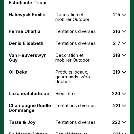
Estudiante Triqui
Halewyck Emilie
Décoration et
215
mobilier Outdoor
Ferme Uhartia
Tentations diverses
216
Denis Elisabeth
Tentations diverses
217
Van Heuverswyn
Décoration et
218
Guy
mobilier Outdoor
Oli Deka
Produits locaux,
219
gourmands, zéro
déchet
Lazaneattitude.be
Bien-être
220
Champagne Ruelle
Tentations diverses
221
Dommange
Taste & Joy
Tentations diverses
222