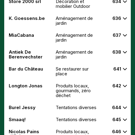
Store 2000 srl
Décoration et
634
mobilier Outdoor
K. Goessens.be
Aménagement de
636
jardin
MiaCabana
Aménagement de
637
jardin
Antiek De
Aménagement de
638
Berenvechster
jardin
Bar du Château
Se restaurer sur
641
place
Longton Jonas
Produits locaux,
642
gourmands, zéro
déchet
Burel Jessy
Tentations diverses
644
Smaaq!
Tentations diverses
645
Nicolas Pains
Produits locaux,
646