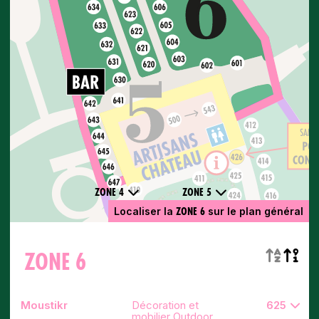
ZONE 4
ZONE 5
ZONE 6
Localiser la
sur le plan général
ZONE 6
Moustikr
Décoration et
625
mobilier Outdoor