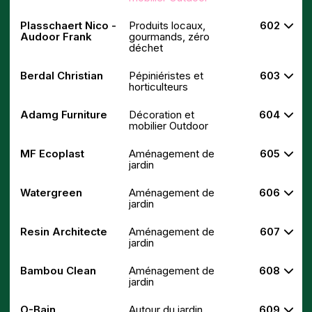
Plasschaert Nico -
Produits locaux,
602
Audoor Frank
gourmands, zéro
déchet
Berdal Christian
Pépiniéristes et
603
horticulteurs
Adamg Furniture
Décoration et
604
mobilier Outdoor
MF Ecoplast
Aménagement de
605
jardin
Watergreen
Aménagement de
606
jardin
Resin Architecte
Aménagement de
607
jardin
Bambou Clean
Aménagement de
608
jardin
O-Bain
Autour du jardin
609