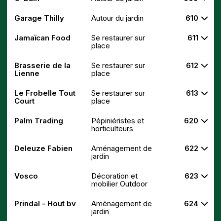
Garage Thilly
Autour du jardin
610
Jamaïcan Food
Se restaurer sur
611
place
Brasserie de la
Se restaurer sur
612
Lienne
place
Le Frobelle Tout
Se restaurer sur
613
Court
place
Palm Trading
Pépiniéristes et
620
horticulteurs
Deleuze Fabien
Aménagement de
622
jardin
Vosco
Décoration et
623
mobilier Outdoor
Prindal - Hout bv
Aménagement de
624
jardin