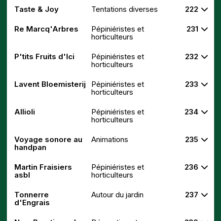
Taste & Joy
Tentations diverses
222
Re Marcq'Arbres
Pépiniéristes et
231
horticulteurs
P'tits Fruits d'Ici
Pépiniéristes et
232
horticulteurs
Lavent Bloemisterij
Pépiniéristes et
233
horticulteurs
Allioli
Pépiniéristes et
234
horticulteurs
Voyage sonore au
Animations
235
handpan
Martin Fraisiers
Pépiniéristes et
236
asbl
horticulteurs
Tonnerre
Autour du jardin
237
d'Engrais