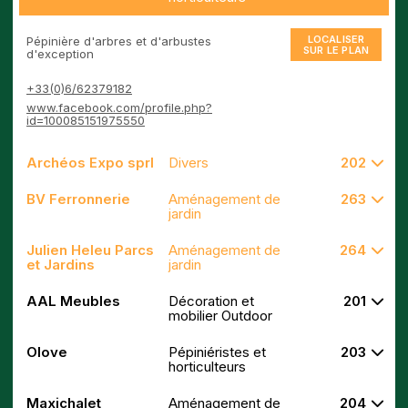
LOCALISER
Pépinière d'arbres et d'arbustes
SUR LE PLAN
d'exception
+33(0)6/62379182
www.facebook.com/profile.php?
id=100085151975550
Archéos Expo sprl
Divers
202
BV Ferronnerie
Aménagement de
263
jardin
Julien Heleu Parcs
Aménagement de
264
et Jardins
jardin
AAL Meubles
Décoration et
201
mobilier Outdoor
Olove
Pépiniéristes et
203
horticulteurs
Maxichalet
Aménagement de
204