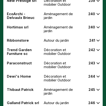
New Prestige srl
Décoration et
239
mobilier Outdoor
EcoArchi -
Aménagement de
240
Delvaulx Brieuc
jardin
Hortimax srl
Aménagement de
240
jardin
Ribbonstore
Autour du jardin
241
Trend Garden
Décoration et
242
Furniture sc
mobilier Outdoor
Paraconstruct
Décoration et
243
mobilier Outdoor
Dewi's Home
Décoration et
244
mobilier Outdoor
Thibaut Patrick
Aménagement de
245
jardin
Galland Patrick srl
Autour du jardin
246