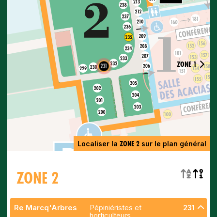
ZONE 1
231
ZONE 2
Localiser la
sur le plan général
ZONE 2
Re Marcq'Arbres
Pépiniéristes et
231
horticulteurs