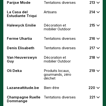
Parijse Mode
Tentations diverses
213
La Casa del
Artisans
214
Estudiante Triqui
Halewyck Emilie
Décoration et
215
mobilier Outdoor
Ferme Uhartia
Tentations diverses
216
Denis Elisabeth
Tentations diverses
217
Van Heuverswyn
Décoration et
218
Guy
mobilier Outdoor
Oli Deka
Produits locaux,
219
gourmands, zéro
déchet
Lazaneattitude.be
Bien-être
220
Champagne Ruelle
Tentations diverses
221
Dommange