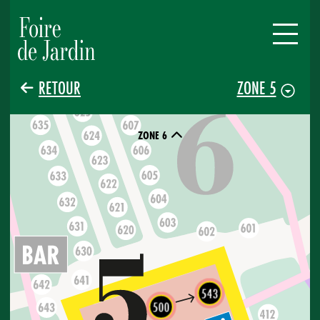
RETOUR
ZONE 5
ZONE 6
543
500