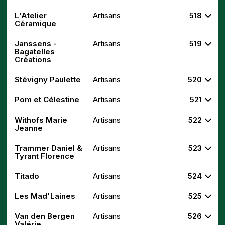
L'Atelier
Artisans
518
Céramique
Janssens -
Artisans
519
Bagatelles
Créations
Stévigny Paulette
Artisans
520
Pom et Célestine
Artisans
521
Withofs Marie
Artisans
522
Jeanne
Trammer Daniel &
Artisans
523
Tyrant Florence
Titado
Artisans
524
Les Mad'Laines
Artisans
525
Van den Bergen
Artisans
526
Valérie