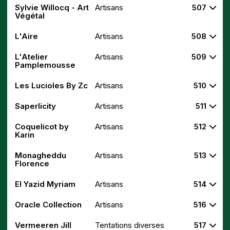
Sylvie Willocq - Art
Artisans
507
Végétal
L'Aire
Artisans
508
L'Atelier
Artisans
509
Pamplemousse
Les Lucioles By Zc
Artisans
510
Saperlicity
Artisans
511
Coquelicot by
Artisans
512
Karin
Monagheddu
Artisans
513
Florence
El Yazid Myriam
Artisans
514
Oracle Collection
Artisans
516
Vermeeren Jill
Tentations diverses
517