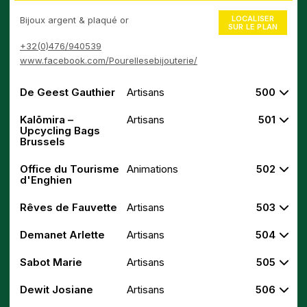
LOCALISER
Bijoux argent & plaqué or
SUR LE PLAN
+32(0)476/940539
www.facebook.com/Pourellesebijouterie/
De Geest Gauthier
Artisans
500
Kalōmira –
Artisans
501
Upcycling Bags
Brussels
Office du Tourisme
Animations
502
d'Enghien
Rêves de Fauvette
Artisans
503
Demanet Arlette
Artisans
504
Sabot Marie
Artisans
505
Dewit Josiane
Artisans
506