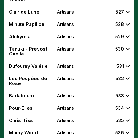
Clair de Lune
Artisans
527
Minute Papillon
Artisans
528
Alchymia
Artisans
529
Tanuki - Prevost
Artisans
530
Gaelle
Dufourny Valérie
Artisans
531
Les Poupées de
Artisans
532
Rose
Badaboum
Artisans
533
Pour-Elles
Artisans
534
Chris'Tiss
Artisans
535
Mamy Wood
Artisans
536