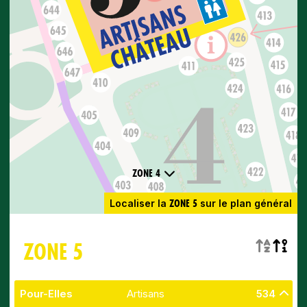
ZONE 4
ZONE 5
Localiser la
sur le plan général
ZONE 5
Pour-Elles
Artisans
534