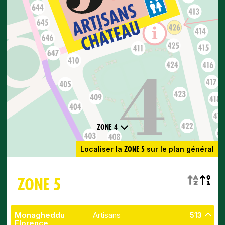
ZONE 4
ZONE 5
Localiser la
sur le plan général
ZONE 5
Monagheddu
Artisans
513
Florence