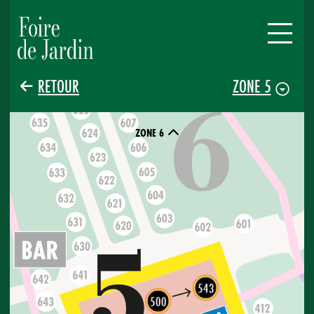
RETOUR
ZONE 5
ZONE 6
543
500