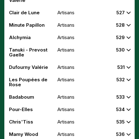
Valérie
Clair de Lune
Artisans
527
Minute Papillon
Artisans
528
Alchymia
Artisans
529
Tanuki - Prevost
Artisans
530
Gaelle
Dufourny Valérie
Artisans
531
Les Poupées de
Artisans
532
Rose
Badaboum
Artisans
533
Pour-Elles
Artisans
534
Chris'Tiss
Artisans
535
Mamy Wood
Artisans
536