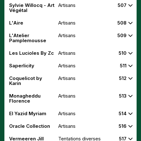
Sylvie Willocq - Art
Artisans
507
Végétal
L'Aire
Artisans
508
L'Atelier
Artisans
509
Pamplemousse
Les Lucioles By Zc
Artisans
510
Saperlicity
Artisans
511
Coquelicot by
Artisans
512
Karin
Monagheddu
Artisans
513
Florence
El Yazid Myriam
Artisans
514
Oracle Collection
Artisans
516
Vermeeren Jill
Tentations diverses
517