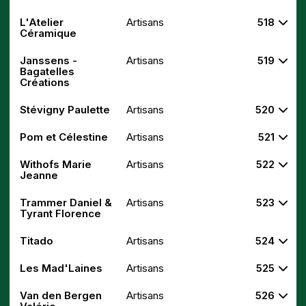
L'Atelier
Artisans
518
Céramique
Janssens -
Artisans
519
Bagatelles
Créations
Stévigny Paulette
Artisans
520
Pom et Célestine
Artisans
521
Withofs Marie
Artisans
522
Jeanne
Trammer Daniel &
Artisans
523
Tyrant Florence
Titado
Artisans
524
Les Mad'Laines
Artisans
525
Van den Bergen
Artisans
526