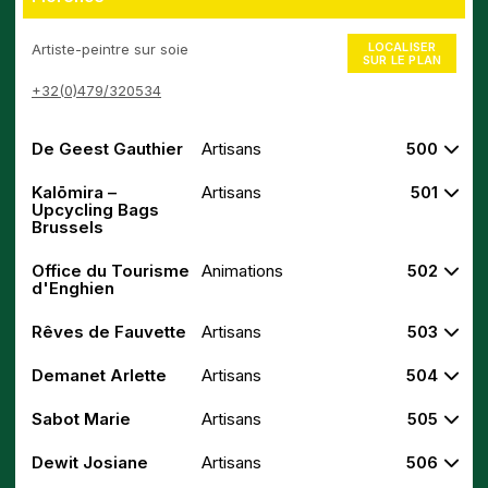
LOCALISER
Artiste-peintre sur soie
SUR LE PLAN
+32(0)479/320534
De Geest Gauthier
Artisans
500
Kalōmira –
Artisans
501
Upcycling Bags
Brussels
Office du Tourisme
Animations
502
d'Enghien
Rêves de Fauvette
Artisans
503
Demanet Arlette
Artisans
504
Sabot Marie
Artisans
505
Dewit Josiane
Artisans
506