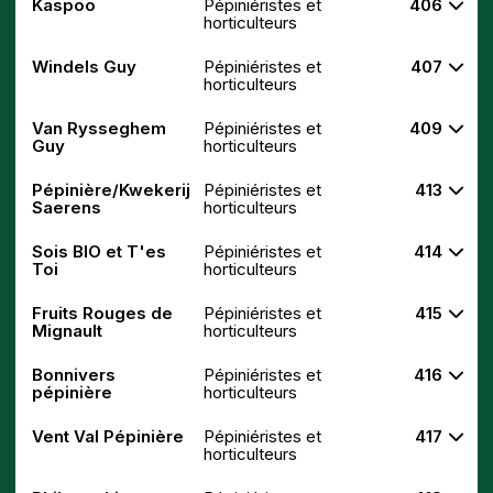
Kaspoo
Pépiniéristes et
406
horticulteurs
Windels Guy
Pépiniéristes et
407
horticulteurs
Van Rysseghem
Pépiniéristes et
409
Guy
horticulteurs
Pépinière/Kwekerij
Pépiniéristes et
413
Saerens
horticulteurs
Sois BIO et T'es
Pépiniéristes et
414
Toi
horticulteurs
Fruits Rouges de
Pépiniéristes et
415
Mignault
horticulteurs
Bonnivers
Pépiniéristes et
416
pépinière
horticulteurs
Vent Val Pépinière
Pépiniéristes et
417
horticulteurs