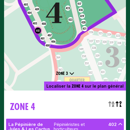
402
ZONE 3
ZONE 4
Localiser la
sur le plan général
ZONE 4
La Pépinière de
Pépiniéristes et
402
Jules & Les Cactus
horticulteurs