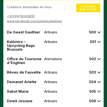
LOCALISER
Créations artisanales en tissu
SUR LE PLAN
+32(0)478/430810
www.facebook.com/pometcelestine/
De Geest Gauthier
Artisans
500
Kalōmira –
Artisans
501
Upcycling Bags
Brussels
Office du Tourisme
Animations
502
d'Enghien
Rêves de Fauvette
Artisans
503
Demanet Arlette
Artisans
504
Sabot Marie
Artisans
505
Dewit Josiane
Artisans
506