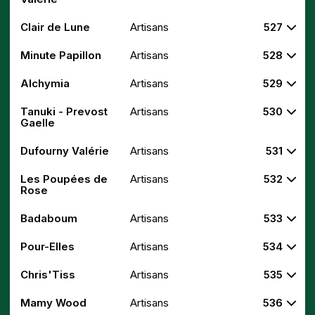
Clair de Lune
Artisans
527
Minute Papillon
Artisans
528
Alchymia
Artisans
529
Tanuki - Prevost
Artisans
530
Gaelle
Dufourny Valérie
Artisans
531
Les Poupées de
Artisans
532
Rose
Badaboum
Artisans
533
Pour-Elles
Artisans
534
Chris'Tiss
Artisans
535
Mamy Wood
Artisans
536