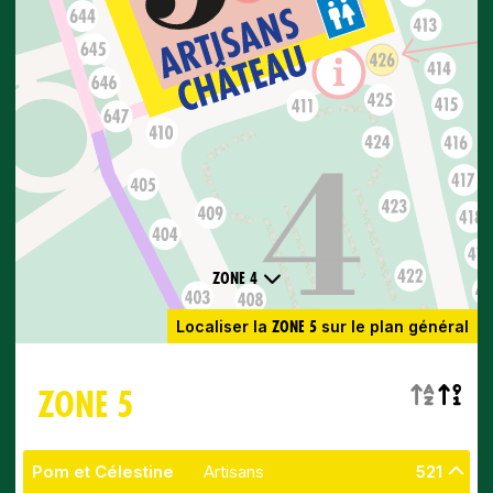
ZONE 4
ZONE 5
Localiser la
sur le plan général
ZONE 5
Pom et Célestine
Artisans
521