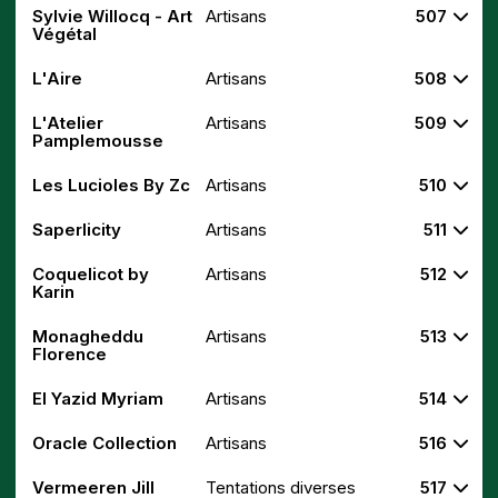
Sylvie Willocq - Art
Artisans
507
Végétal
L'Aire
Artisans
508
L'Atelier
Artisans
509
Pamplemousse
Les Lucioles By Zc
Artisans
510
Saperlicity
Artisans
511
Coquelicot by
Artisans
512
Karin
Monagheddu
Artisans
513
Florence
El Yazid Myriam
Artisans
514
Oracle Collection
Artisans
516
Vermeeren Jill
Tentations diverses
517