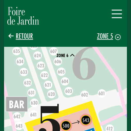
RETOUR
ZONE 5
ZONE 6
543
500