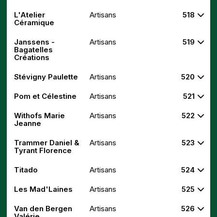
L'Atelier
Artisans
518
Céramique
Janssens -
Artisans
519
Bagatelles
Créations
Stévigny Paulette
Artisans
520
Pom et Célestine
Artisans
521
Withofs Marie
Artisans
522
Jeanne
Trammer Daniel &
Artisans
523
Tyrant Florence
Titado
Artisans
524
Les Mad'Laines
Artisans
525
Van den Bergen
Artisans
526
Valérie