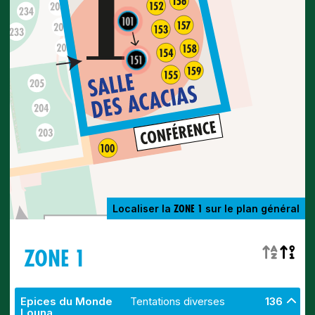
101
151
ZONE 1
Localiser la
sur le plan général
ZONE 1
Epices du Monde
Tentations diverses
136
Louna