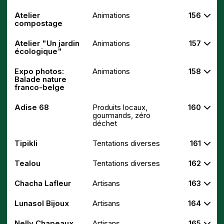
Atelier
Animations
156
compostage
Atelier "Un jardin
Animations
157
écologique"
Expo photos:
Animations
158
Balade nature
franco-belge
Adise 68
Produits locaux,
160
gourmands, zéro
déchet
Tipikli
Tentations diverses
161
Tealou
Tentations diverses
162
Chacha Lafleur
Artisans
163
Lunasol Bijoux
Artisans
164
Nelly Chapeaux
Artisans
165