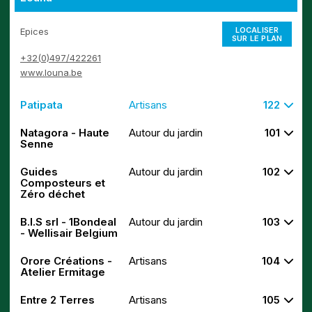
LOCALISER
Epices
SUR LE PLAN
+32(0)497/422261
www.louna.be
Patipata
Artisans
122
Natagora - Haute
Autour du jardin
101
Senne
Guides
Autour du jardin
102
Composteurs et
Zéro déchet
B.I.S srl - 1Bondeal
Autour du jardin
103
- Wellisair Belgium
Orore Créations -
Artisans
104
Atelier Ermitage
Entre 2 Terres
Artisans
105