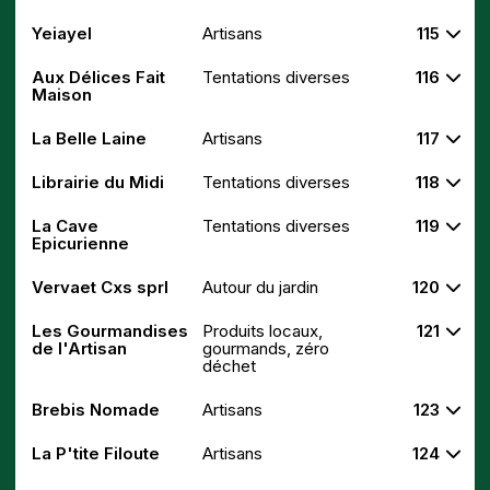
Yeiayel
Artisans
115
Aux Délices Fait
Tentations diverses
116
Maison
La Belle Laine
Artisans
117
Librairie du Midi
Tentations diverses
118
La Cave
Tentations diverses
119
Epicurienne
Vervaet Cxs sprl
Autour du jardin
120
Les Gourmandises
Produits locaux,
121
de l'Artisan
gourmands, zéro
déchet
Brebis Nomade
Artisans
123
La P'tite Filoute
Artisans
124