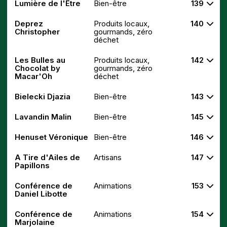
Lumière de l'Être
Bien-être
139
Deprez
Produits locaux,
140
Christopher
gourmands, zéro
déchet
Les Bulles au
Produits locaux,
142
Chocolat by
gourmands, zéro
Macar'Oh
déchet
Bielecki Djazia
Bien-être
143
Lavandin Malin
Bien-être
145
Henuset Véronique
Bien-être
146
A Tire d'Ailes de
Artisans
147
Papillons
Conférence de
Animations
153
Daniel Libotte
Conférence de
Animations
154
Marjolaine