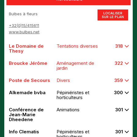
LOCALISER
Bulbes à fleurs
SUR LE PLAN
+32(0)15/415611
www.bulbes.net
Le Domaine de
Tentations diverses
318
Thesy
Broucke Jérôme
Aménagement de
322
jardin
Poste de Secours
Divers
359
Alkemade bvba
Pépiniéristes et
300
horticulteurs
Conférence de
Animations
301
Jean-Marie
Dheedene
Info Clematis
Pépiniéristes et
301
horticulteurs