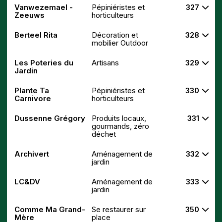
Vanwezemael -
Pépiniéristes et
327
Zeeuws
horticulteurs
Berteel Rita
Décoration et
328
mobilier Outdoor
Les Poteries du
Artisans
329
Jardin
Plante Ta
Pépiniéristes et
330
Carnivore
horticulteurs
Dussenne Grégory
Produits locaux,
331
gourmands, zéro
déchet
Archivert
Aménagement de
332
jardin
LC&DV
Aménagement de
333
jardin
Comme Ma Grand-
Se restaurer sur
350
Mère
place