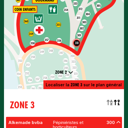
300
ZONE 2
ZONE 3
Localiser la
sur le plan général
ZONE 3
Alkemade bvba
Pépiniéristes et
300
horticulteurs