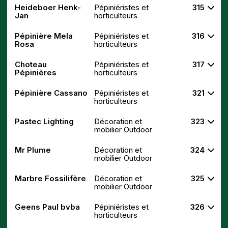
Heideboer Henk-
Pépiniéristes et
315
Jan
horticulteurs
Pépinière Mela
Pépiniéristes et
316
Rosa
horticulteurs
Choteau
Pépiniéristes et
317
Pépinières
horticulteurs
Pépinière Cassano
Pépiniéristes et
321
horticulteurs
Pastec Lighting
Décoration et
323
mobilier Outdoor
Mr Plume
Décoration et
324
mobilier Outdoor
Marbre Fossilifère
Décoration et
325
mobilier Outdoor
Geens Paul bvba
Pépiniéristes et
326
horticulteurs