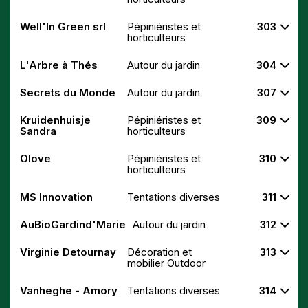
Well'In Green srl
Pépiniéristes et
303
horticulteurs
L'Arbre à Thés
Autour du jardin
304
Secrets du Monde
Autour du jardin
307
Kruidenhuisje
Pépiniéristes et
309
Sandra
horticulteurs
Olove
Pépiniéristes et
310
horticulteurs
MS Innovation
Tentations diverses
311
AuBioGardind'Marie
Autour du jardin
312
Virginie Detournay
Décoration et
313
mobilier Outdoor
Vanheghe - Amory
Tentations diverses
314