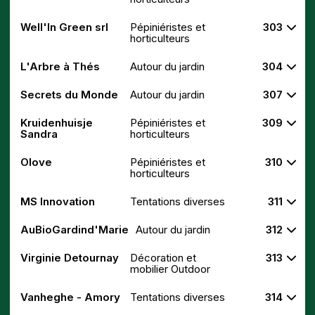
Well'In Green srl
Pépiniéristes et
303
horticulteurs
L'Arbre à Thés
Autour du jardin
304
Secrets du Monde
Autour du jardin
307
Kruidenhuisje
Pépiniéristes et
309
Sandra
horticulteurs
Olove
Pépiniéristes et
310
horticulteurs
MS Innovation
Tentations diverses
311
AuBioGardind'Marie
Autour du jardin
312
Virginie Detournay
Décoration et
313
mobilier Outdoor
Vanheghe - Amory
Tentations diverses
314