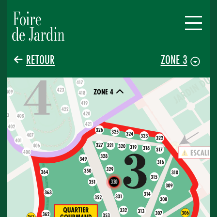
RETOUR
ZONE 3
ZONE 4
330