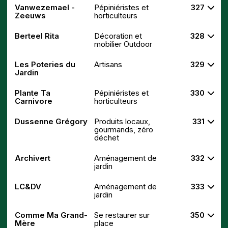
Vanwezemael -
Pépiniéristes et
327
Zeeuws
horticulteurs
Berteel Rita
Décoration et
328
mobilier Outdoor
Les Poteries du
Artisans
329
Jardin
Plante Ta
Pépiniéristes et
330
Carnivore
horticulteurs
Dussenne Grégory
Produits locaux,
331
gourmands, zéro
déchet
Archivert
Aménagement de
332
jardin
LC&DV
Aménagement de
333
jardin
Comme Ma Grand-
Se restaurer sur
350
Mère
place