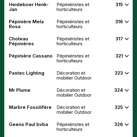
Heideboer Henk-
Pépiniéristes et
315
Jan
horticulteurs
Pépinière Mela
Pépiniéristes et
316
Rosa
horticulteurs
Choteau
Pépiniéristes et
317
Pépinières
horticulteurs
Pépinière Cassano
Pépiniéristes et
321
horticulteurs
Pastec Lighting
Décoration et
323
mobilier Outdoor
Mr Plume
Décoration et
324
mobilier Outdoor
Marbre Fossilifère
Décoration et
325
mobilier Outdoor
Geens Paul bvba
Pépiniéristes et
326
horticulteurs