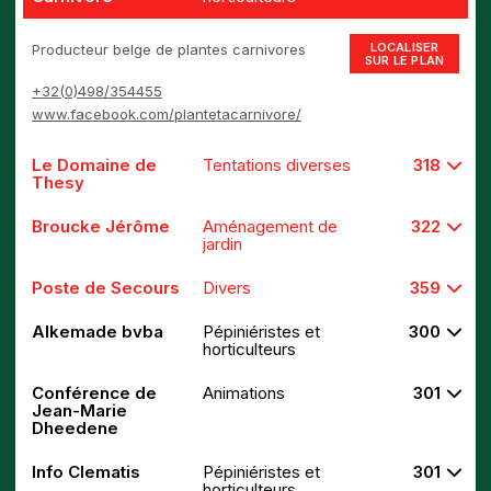
LOCALISER
Producteur belge de plantes carnivores
SUR LE PLAN
+32(0)498/354455
www.facebook.com/plantetacarnivore/
Le Domaine de
Tentations diverses
318
Thesy
Broucke Jérôme
Aménagement de
322
jardin
Poste de Secours
Divers
359
Alkemade bvba
Pépiniéristes et
300
horticulteurs
Conférence de
Animations
301
Jean-Marie
Dheedene
Info Clematis
Pépiniéristes et
301
horticulteurs