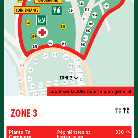
ZONE 2
ZONE 3
Localiser la
sur le plan général
ZONE 3
Plante Ta
Pépiniéristes et
330
Carnivore
horticulteurs