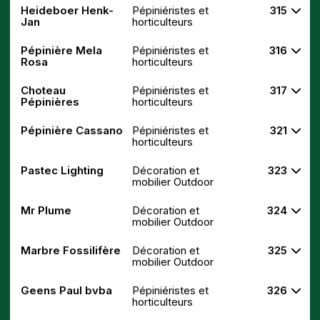
Heideboer Henk-
Pépiniéristes et
315
Jan
horticulteurs
Pépinière Mela
Pépiniéristes et
316
Rosa
horticulteurs
Choteau
Pépiniéristes et
317
Pépinières
horticulteurs
Pépinière Cassano
Pépiniéristes et
321
horticulteurs
Pastec Lighting
Décoration et
323
mobilier Outdoor
Mr Plume
Décoration et
324
mobilier Outdoor
Marbre Fossilifère
Décoration et
325
mobilier Outdoor
Geens Paul bvba
Pépiniéristes et
326
horticulteurs