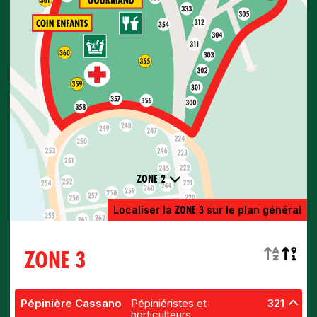
ZONE 2
ZONE 3
Localiser la
sur le plan général
ZONE 3
Pépinière Cassano
Pépiniéristes et
321
horticulteurs