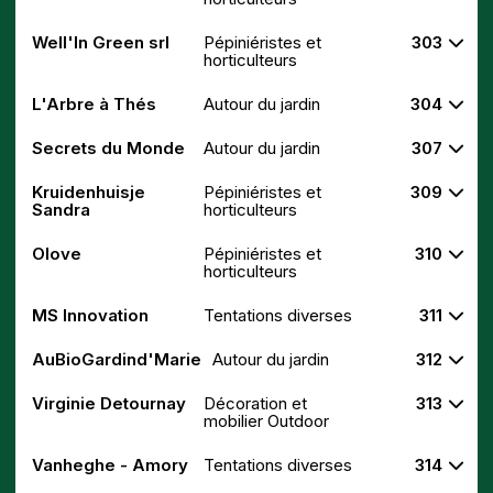
Well'In Green srl
Pépiniéristes et
303
horticulteurs
L'Arbre à Thés
Autour du jardin
304
Secrets du Monde
Autour du jardin
307
Kruidenhuisje
Pépiniéristes et
309
Sandra
horticulteurs
Olove
Pépiniéristes et
310
horticulteurs
MS Innovation
Tentations diverses
311
AuBioGardind'Marie
Autour du jardin
312
Virginie Detournay
Décoration et
313
mobilier Outdoor
Vanheghe - Amory
Tentations diverses
314