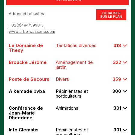
LOCALISER
Arbres et arbustes
SUR LE PLAN
+32(0)484/599815
www.arbo-cassano.com
Le Domaine de
Tentations diverses
318
Thesy
Broucke Jérôme
Aménagement de
322
jardin
Poste de Secours
Divers
359
Alkemade bvba
Pépiniéristes et
300
horticulteurs
Conférence de
Animations
301
Jean-Marie
Dheedene
Info Clematis
Pépiniéristes et
301
horticulteurs