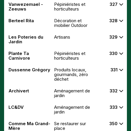
Vanwezemael -
Pépiniéristes et
327
Zeeuws
horticulteurs
Berteel Rita
Décoration et
328
mobilier Outdoor
Les Poteries du
Artisans
329
Jardin
Plante Ta
Pépiniéristes et
330
Carnivore
horticulteurs
Dussenne Grégory
Produits locaux,
331
gourmands, zéro
déchet
Archivert
Aménagement de
332
jardin
LC&DV
Aménagement de
333
jardin
Comme Ma Grand-
Se restaurer sur
350
Mère
place