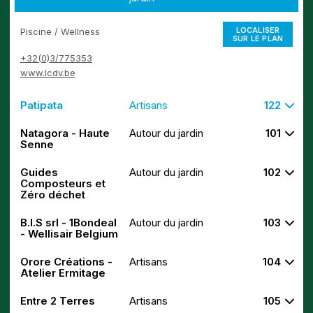
LOCALISER
Piscine / Wellness
SUR LE PLAN
+32(0)3/775353
www.lcdv.be
Patipata
Artisans
122
Natagora - Haute
Autour du jardin
101
Senne
Guides
Autour du jardin
102
Composteurs et
Zéro déchet
B.I.S srl - 1Bondeal
Autour du jardin
103
- Wellisair Belgium
Orore Créations -
Artisans
104
Atelier Ermitage
Entre 2 Terres
Artisans
105