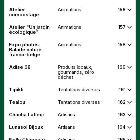
Atelier
Animations
156
compostage
Atelier "Un jardin
Animations
157
écologique"
Expo photos:
Animations
158
Balade nature
franco-belge
Adise 68
Produits locaux,
160
gourmands, zéro
déchet
Tipikli
Tentations diverses
161
Tealou
Tentations diverses
162
Chacha Lafleur
Artisans
163
Lunasol Bijoux
Artisans
164
Nelly Chapeaux
Artisans
165