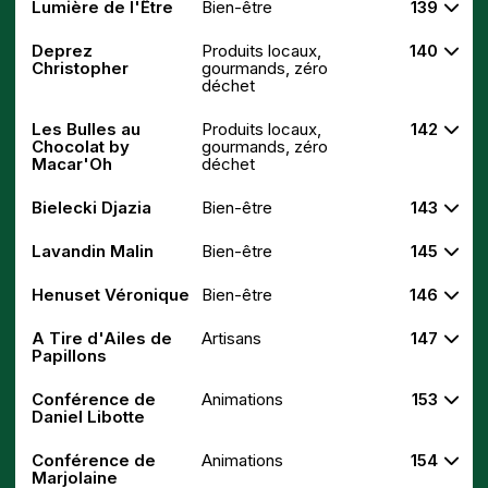
Lumière de l'Être
Bien-être
139
Deprez
Produits locaux,
140
Christopher
gourmands, zéro
déchet
Les Bulles au
Produits locaux,
142
Chocolat by
gourmands, zéro
Macar'Oh
déchet
Bielecki Djazia
Bien-être
143
Lavandin Malin
Bien-être
145
Henuset Véronique
Bien-être
146
A Tire d'Ailes de
Artisans
147
Papillons
Conférence de
Animations
153
Daniel Libotte
Conférence de
Animations
154
Marjolaine