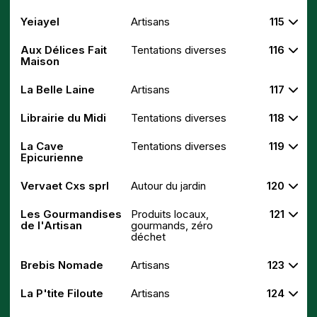
Yeiayel
Artisans
115
Aux Délices Fait
Tentations diverses
116
Maison
La Belle Laine
Artisans
117
Librairie du Midi
Tentations diverses
118
La Cave
Tentations diverses
119
Epicurienne
Vervaet Cxs sprl
Autour du jardin
120
Les Gourmandises
Produits locaux,
121
de l'Artisan
gourmands, zéro
déchet
Brebis Nomade
Artisans
123
La P'tite Filoute
Artisans
124