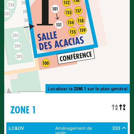
ZONE 1
Localiser la
sur le plan général
ZONE 1
LC&DV
Aménagement de
333
jardin