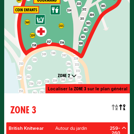
ZONE 2
ZONE 3
Localiser la
sur le plan général
ZONE 3
British Knitwear
Autour du jardin
259-
260