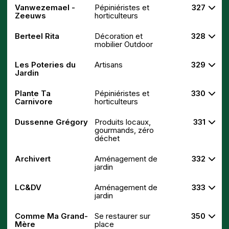
Vanwezemael -
Pépiniéristes et
327
Zeeuws
horticulteurs
Berteel Rita
Décoration et
328
mobilier Outdoor
Les Poteries du
Artisans
329
Jardin
Plante Ta
Pépiniéristes et
330
Carnivore
horticulteurs
Dussenne Grégory
Produits locaux,
331
gourmands, zéro
déchet
Archivert
Aménagement de
332
jardin
LC&DV
Aménagement de
333
jardin
Comme Ma Grand-
Se restaurer sur
350
Mère
place