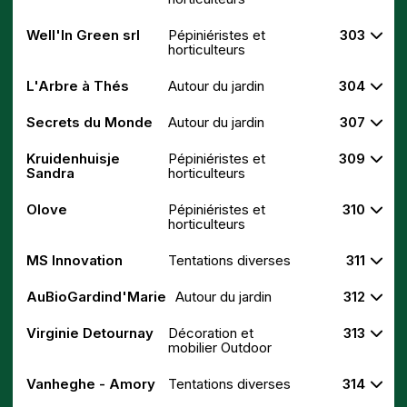
Well'In Green srl
Pépiniéristes et
303
horticulteurs
L'Arbre à Thés
Autour du jardin
304
Secrets du Monde
Autour du jardin
307
Kruidenhuisje
Pépiniéristes et
309
Sandra
horticulteurs
Olove
Pépiniéristes et
310
horticulteurs
MS Innovation
Tentations diverses
311
AuBioGardind'Marie
Autour du jardin
312
Virginie Detournay
Décoration et
313
mobilier Outdoor
Vanheghe - Amory
Tentations diverses
314