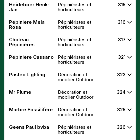
Heideboer Henk-
Pépiniéristes et
315
Jan
horticulteurs
Pépinière Mela
Pépiniéristes et
316
Rosa
horticulteurs
Choteau
Pépiniéristes et
317
Pépinières
horticulteurs
Pépinière Cassano
Pépiniéristes et
321
horticulteurs
Pastec Lighting
Décoration et
323
mobilier Outdoor
Mr Plume
Décoration et
324
mobilier Outdoor
Marbre Fossilifère
Décoration et
325
mobilier Outdoor
Geens Paul bvba
Pépiniéristes et
326
horticulteurs