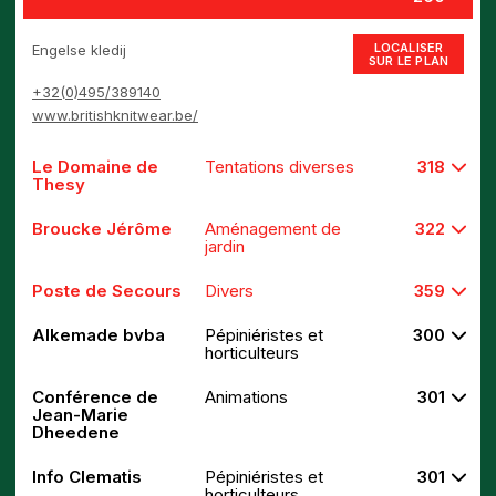
LOCALISER
Engelse kledij
SUR LE PLAN
+32(0)495/389140
www.britishknitwear.be/
Le Domaine de
Tentations diverses
318
Thesy
Broucke Jérôme
Aménagement de
322
jardin
Poste de Secours
Divers
359
Alkemade bvba
Pépiniéristes et
300
horticulteurs
Conférence de
Animations
301
Jean-Marie
Dheedene
Info Clematis
Pépiniéristes et
301
horticulteurs