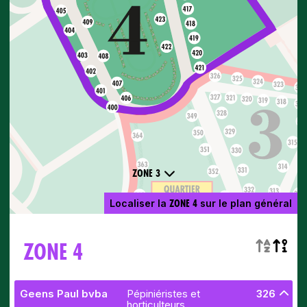
ZONE 3
ZONE 4
Localiser la
sur le plan général
ZONE 4
Geens Paul bvba
Pépiniéristes et
326
horticulteurs