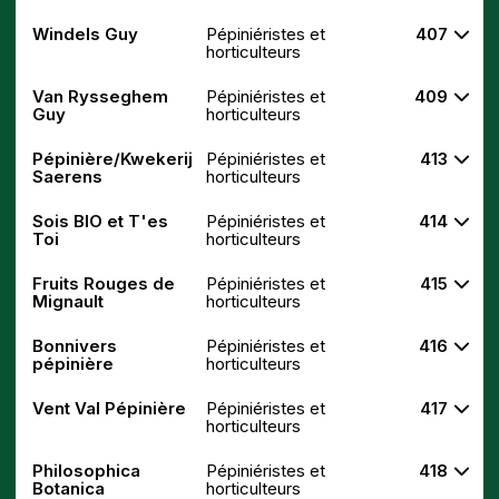
Windels Guy
Pépiniéristes et
407
horticulteurs
Van Rysseghem
Pépiniéristes et
409
Guy
horticulteurs
Pépinière/Kwekerij
Pépiniéristes et
413
Saerens
horticulteurs
Sois BIO et T'es
Pépiniéristes et
414
Toi
horticulteurs
Fruits Rouges de
Pépiniéristes et
415
Mignault
horticulteurs
Bonnivers
Pépiniéristes et
416
pépinière
horticulteurs
Vent Val Pépinière
Pépiniéristes et
417
horticulteurs
Philosophica
Pépiniéristes et
418
Botanica
horticulteurs