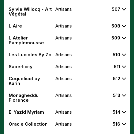
Sylvie Willocq - Art
Artisans
507
Végétal
L'Aire
Artisans
508
L'Atelier
Artisans
509
Pamplemousse
Les Lucioles By Zc
Artisans
510
Saperlicity
Artisans
511
Coquelicot by
Artisans
512
Karin
Monagheddu
Artisans
513
Florence
El Yazid Myriam
Artisans
514
Oracle Collection
Artisans
516