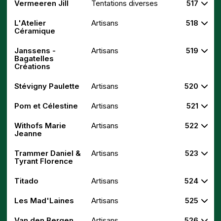
Vermeeren Jill
Tentations diverses
517
L'Atelier
Artisans
518
Céramique
Janssens -
Artisans
519
Bagatelles
Créations
Stévigny Paulette
Artisans
520
Pom et Célestine
Artisans
521
Withofs Marie
Artisans
522
Jeanne
Trammer Daniel &
Artisans
523
Tyrant Florence
Titado
Artisans
524
Les Mad'Laines
Artisans
525
Van den Bergen
Artisans
526