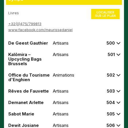
LOCALISER
Livres
SUR LE PLAN
+32(0)475/799813
www.facebook.com/meurissedaniel
De Geest Gauthier
Artisans
500
Kalōmira –
Artisans
501
Upcycling Bags
Brussels
Office du Tourisme
Animations
502
d'Enghien
Rêves de Fauvette
Artisans
503
Demanet Arlette
Artisans
504
Sabot Marie
Artisans
505
Dewit Josiane
Artisans
506