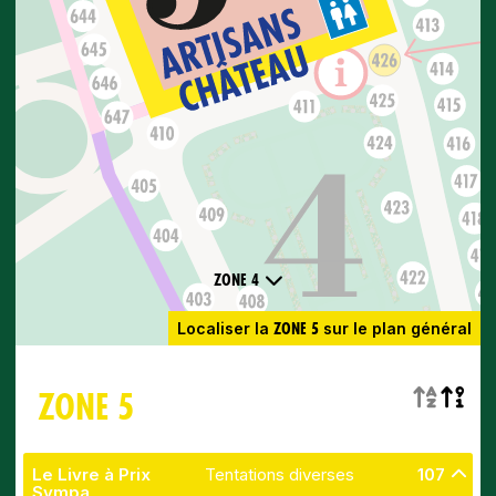
ZONE 4
ZONE 5
Localiser la
sur le plan général
ZONE 5
Le Livre à Prix
Tentations diverses
107
Sympa