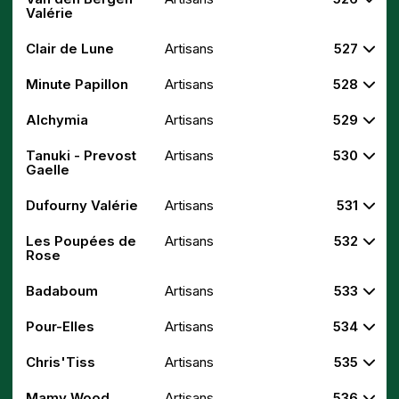
Valérie
Clair de Lune
Artisans
527
Minute Papillon
Artisans
528
Alchymia
Artisans
529
Tanuki - Prevost
Artisans
530
Gaelle
Dufourny Valérie
Artisans
531
Les Poupées de
Artisans
532
Rose
Badaboum
Artisans
533
Pour-Elles
Artisans
534
Chris'Tiss
Artisans
535
Mamy Wood
Artisans
536