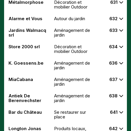
Métalmorphose
Décoration et
631
mobilier Outdoor
Alarme et Vous
Autour du jardin
632
Jardins Walmacq
Aménagement de
633
srl
jardin
Store 2000 srl
Décoration et
634
mobilier Outdoor
K. Goessens.be
Aménagement de
636
jardin
MiaCabana
Aménagement de
637
jardin
Antiek De
Aménagement de
638
Berenvechster
jardin
Bar du Château
Se restaurer sur
641
place
Longton Jonas
Produits locaux,
642