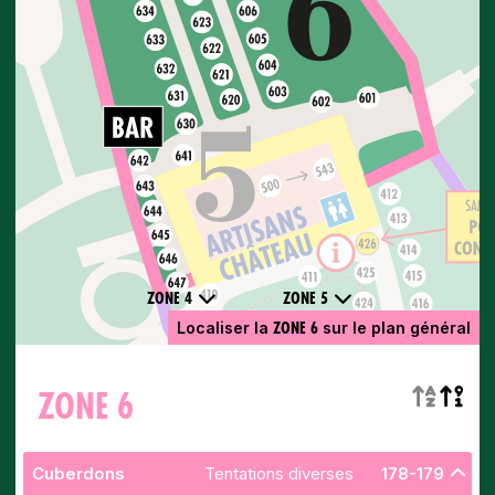
ZONE 4
ZONE 5
ZONE 6
Localiser la
sur le plan général
ZONE 6
Cuberdons
Tentations diverses
178-179