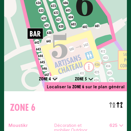
ZONE 4
ZONE 5
ZONE 6
Localiser la
sur le plan général
ZONE 6
Moustikr
Décoration et
625
mobilier Outdoor