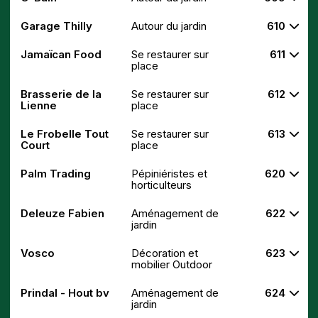
Garage Thilly
Autour du jardin
610
Jamaïcan Food
Se restaurer sur
611
place
Brasserie de la
Se restaurer sur
612
Lienne
place
Le Frobelle Tout
Se restaurer sur
613
Court
place
Palm Trading
Pépiniéristes et
620
horticulteurs
Deleuze Fabien
Aménagement de
622
jardin
Vosco
Décoration et
623
mobilier Outdoor
Prindal - Hout bv
Aménagement de
624
jardin