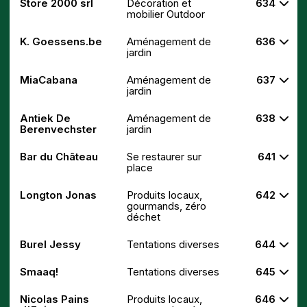
Store 2000 srl
Décoration et
634
mobilier Outdoor
K. Goessens.be
Aménagement de
636
jardin
MiaCabana
Aménagement de
637
jardin
Antiek De
Aménagement de
638
Berenvechster
jardin
Bar du Château
Se restaurer sur
641
place
Longton Jonas
Produits locaux,
642
gourmands, zéro
déchet
Burel Jessy
Tentations diverses
644
Smaaq!
Tentations diverses
645
Nicolas Pains
Produits locaux,
646