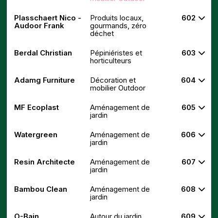
Plasschaert Nico -
Produits locaux,
602
Audoor Frank
gourmands, zéro
déchet
Berdal Christian
Pépiniéristes et
603
horticulteurs
Adamg Furniture
Décoration et
604
mobilier Outdoor
MF Ecoplast
Aménagement de
605
jardin
Watergreen
Aménagement de
606
jardin
Resin Architecte
Aménagement de
607
jardin
Bambou Clean
Aménagement de
608
jardin
O-Bain
Autour du jardin
609